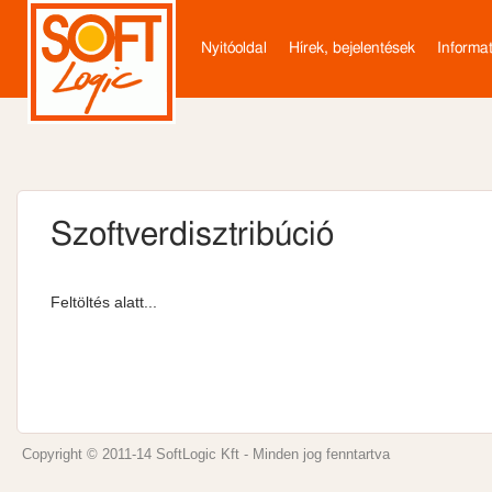
ELSŐDLEGES HIVATKOZÁSO
Nyitóoldal
Hírek, bejelentések
Informa
Szoftverdisztribúció
Feltöltés alatt...
Copyright © 2011-14 SoftLogic Kft - Minden jog fenntartva