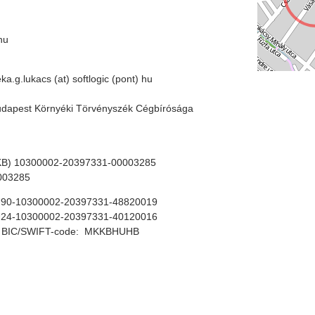
 hu
a.g.lukacs (at) softlogic (pont) hu
dapest Környéki Törvényszék Cégbírósága
KB) 10300002-20397331-00003285
003285
U90-10300002-20397331-48820019
24-10300002-20397331-40120016
1 ; BIC/SWIFT-code: MKKBHUHB