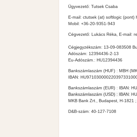
Ügyvezető: Tutsek Csaba
E-mail: ctutsek (at) softlogic (pont)
Mobil: +36-20-9351-943
Cégvezető: Lukács Réka, E-mail: rek
Cégjegyzékszám: 13-09-083508 Bu
Adószám: 12394436-2-13
Eu-Adószám.: HU12394436
Bankszámlaszám (HUF) : MBH (M
IBAN: HU97103000022039733100
Bankszámlaszám (EUR) : IBAN: H
Bankszámlaszám (USD) : IBAN:
HU
MKB Bank Zrt., Budapest, H-182
D&B-szám: 40-127-7108