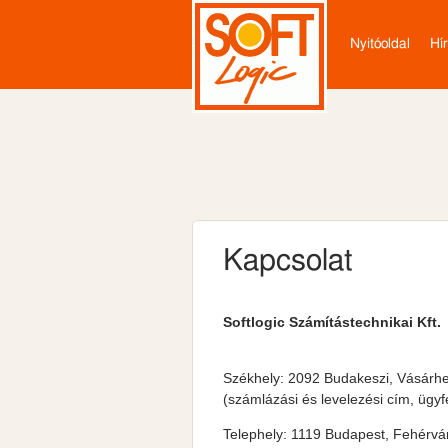
ELSŐDLEG
Nyitóoldal
Hí
Kapcsolat
Softlogic Számítástechnikai Kft
.
Székhely: 2092 Budakeszi, Vásárhel
(számlázási és levelezési cím, ügyf
Telephely: 1119 Budapest, Fehérvári 