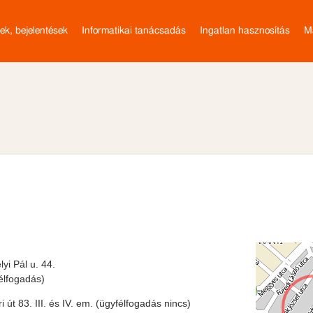
ES HIVATKOZÁSOK
rek, bejelentések
Informatikai tanácsadás
Ingatlan hasznosítás
M
yi Pál u. 44.
élfogadás)
út 83. III. és IV. em. (ügyfélfogadás nincs)