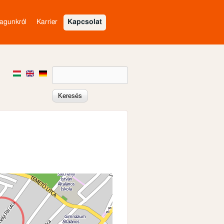
agunkról
Karrier
Kapcsolat